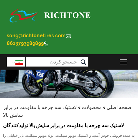
song@richtonetires.com

8613793989899


قابلیت مشاهده منوی اصلی را تغییر دهید

صفحه اصلی
>
محصولات
>
لاستیک سه چرخه با مقاومت در برابر
سایش بالا
لاستیک سه چرخه با مقاومت در برابر سایش بالا تولیدکنندگان
به عمده فروشی خوش آمدید و لاستیک موتور سیکلت، لوله موتور سیکلت، تایر خیابانی را