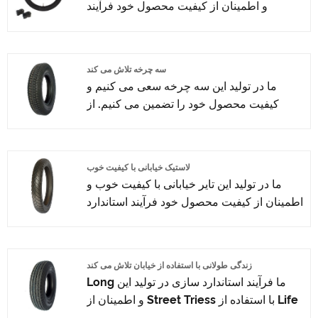
و اطمینان از کیفیت محصول خود فرآیند
استاندارد سازی داریم. از تکنولوژی تایر اتومبیل
استفاده کنید که ترکیبی از فناوری پیشرفته
تایوان و ژاپن برای تولید لاستیک موتور سیکلت
سه چرخه تلاش می کند
است. ما گواهینامه ISO9001ã CCCã E-
ما در تولید این سه چرخه سعی می کنیم و
MARKã € DOT و غیره را دریافت کرده ایم. ما
کیفیت محصول خود را تضمین می کنیم. از
تیم پس از فروش سخت کوشی داریم که
تکنولوژی تایر اتومبیل استفاده می کنیم که
خدمات پس از فروش و محافظت از مشتریان
ترکیبی از فن آوری پیشرفته تایوان و ژاپن برای
خود را ارائه می دهند.
تولید لاستیک موتور سیکلت است. ما گواهینامه
لاستیک خیابانی با کیفیت خوب
ISO9001ã CCCã E-MARKã € DOT و غیره
ما در تولید این تایر خیابانی با کیفیت خوب و
را دریافت کرده ایم. ما تیم پس از فروش سخت
اطمینان از کیفیت محصول خود فرآیند استاندارد
کوشی داریم که خدمات پس از فروش و
سازی داریم. از فناوری تایر اتومبیل استفاده
محافظت از مشتریان خود را ارائه می دهند.
کنید که ترکیبی از فناوری پیشرفته تایوان و ژاپن
برای تولید لاستیک موتور سیکلت است. ما
زندگی طولانی با استفاده از خیابان تلاش می کند
گواهینامه ISO9001ã CCCã E-MARKã €
ما فرآیند استاندارد سازی در تولید این Long
DOT و غیره را دریافت کرده ایم. ما تیم پس از
Life با استفاده از Street Triess و اطمینان از
فروش سخت کوشی داریم که خدمات پس از
کیفیت محصول خود را داریم. از فناوری تایر