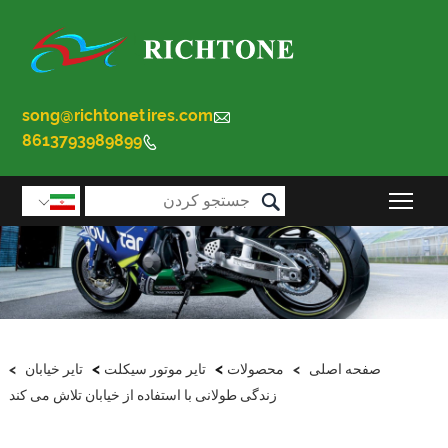
song@richtonetires.com

8613793989899


قابلیت مشاهده منوی اصلی را تغییر دهید

>
>
صفحه اصلی
>
محصولات
تایر موتور سیکلت
تایر خیابان
>
زندگی طولانی با استفاده از خیابان تلاش می کند