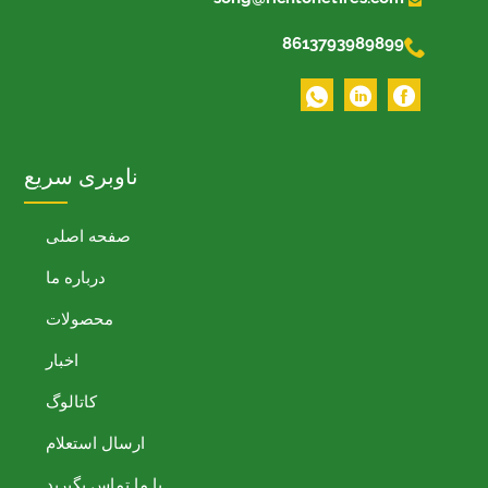

8613793989899
ناوبری سریع
صفحه اصلی
درباره ما
محصولات
اخبار
کاتالوگ
ارسال استعلام
با ما تماس بگیرید