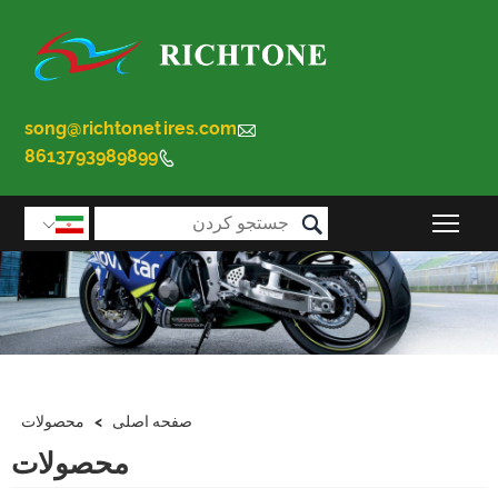
song@richtonetires.com

8613793989899


قابلیت مشاهده منوی اصلی را تغییر دهید

صفحه اصلی
>
محصولات
محصولات