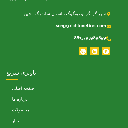

شهر گوانگرائو دونگینگ ، استان شاندونگ ، چین

song@richtonetires.com

8613793989899
ناوبری سریع
صفحه اصلی
درباره ما
محصولات
اخبار