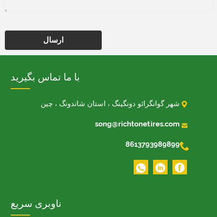
ارسال
با ما تماس بگیرید

شهر گوانگرائو دونگینگ ، استان شاندونگ ، چین

song@richtonetires.com

8613793989899
ناوبری سریع