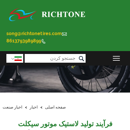
song@richtonetires.com

8613793989899


قابلیت مشاهده منوی اصلی را تغییر دهید

صفحه اصلی
>
اخبار
>
اخبار صنعت
فرآیند تولید لاستیک موتور سیکلت