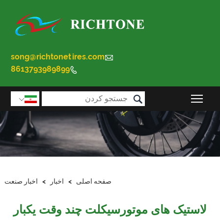
song@richtonetires.com

8613793989899


قابلیت مشاهده منوی اصلی را تغییر دهید

صفحه اصلی
>
اخبار
>
اخبار صنعت
لاستیک های موتورسیکلت چند وقت یکبار